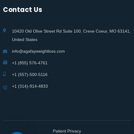
Contact Us
10420 Old Olive Street Rd Suite 100, Creve Coeur, MO 63141,
United States
info@agafayweightloss.com
+1 (855) 576-4761
+1 (557)-500-5116
+1 (314)-914-4833
Patient Privacy