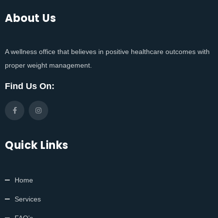
About Us
A wellness office that believes in positive healthcare outcomes with
proper weight management.
Find Us On:
Quick Links
Home
Services