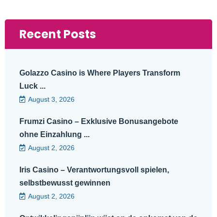
Recent Posts
Golazzo Casino is Where Players Transform
Luck ...
August 3, 2026
Frumzi Casino – Exklusive Bonusangebote
ohne Einzahlung ...
August 2, 2026
Iris Casino – Verantwortungsvoll spielen,
selbstbewusst gewinnen
August 2, 2026