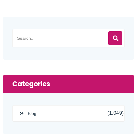
Categories
(1,049)
Blog