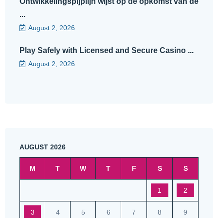
Ontwikkelingspijplijn wijst op de opkomst van de
...
August 2, 2026
Play Safely with Licensed and Secure Casino ...
August 2, 2026
AUGUST 2026
M
T
W
T
F
S
S
1
2
3
4
5
6
7
8
9