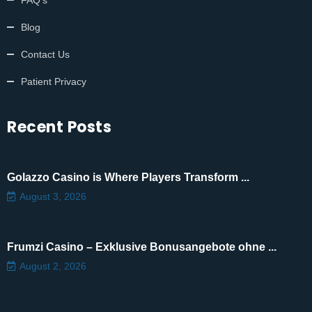
FAQ’s
Blog
Contact Us
Patient Privacy
Recent Posts
Golazzo Casino is Where Players Transform ...
August 3, 2026
Frumzi Casino – Exklusive Bonusangebote ohne ...
August 2, 2026