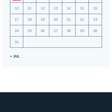
10
11
12
13
14
15
16
17
18
19
20
21
22
23
24
25
26
27
28
29
30
31
« JUL