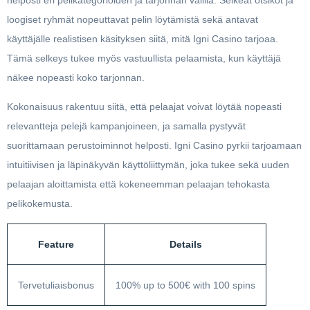
helposti eri pelikategorioiden ja tarjonnan välillä. Selkeät otsikot ja
loogiset ryhmät nopeuttavat pelin löytämistä sekä antavat
käyttäjälle realistisen käsityksen siitä, mitä Igni Casino tarjoaa.
Tämä selkeys tukee myös vastuullista pelaamista, kun käyttäjä
näkee nopeasti koko tarjonnan.
Kokonaisuus rakentuu siitä, että pelaajat voivat löytää nopeasti
relevantteja pelejä kampanjoineen, ja samalla pystyvät
suorittamaan perustoiminnot helposti. Igni Casino pyrkii tarjoamaan
intuitiivisen ja läpinäkyvän käyttöliittymän, joka tukee sekä uuden
pelaajan aloittamista että kokeneemman pelaajan tehokasta
pelikokemusta.
Feature
Details
Tervetuliaisbonus
100% up to 500€ with 100 spins