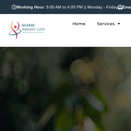
Working Hour
: 9:00 AM to 4:00 PM || Monday - Friday
Ema
Home
Services