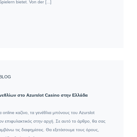
ielern bietet. Von der [...]
BLOG
νεθλίων στο Azurslot Casino στην Ελλάδα
nline καζίνο, τα γενέθλια μπόνους του Azurslot
 επιφυλακτικός στην αρχή. Σε αυτό το άρθρο, θα σας
αμβάνω τις διαφημίσεις. Θα εξετάσουμε τους όρους,