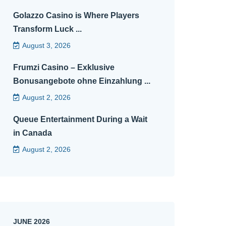
Golazzo Casino is Where Players
Transform Luck ...
August 3, 2026
Frumzi Casino – Exklusive
Bonusangebote ohne Einzahlung ...
August 2, 2026
Queue Entertainment During a Wait
in Canada
August 2, 2026
JUNE 2026