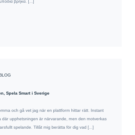
πόδια βρήκα. [...]
BLOG
n, Spela Smart i Sverige
 och gå vet jag när en plattform hittar rätt. Instant
ena där upphetsningen är närvarande, men den motverkas
rsfullt spelande. Tillåt mig berätta för dig vad [...]