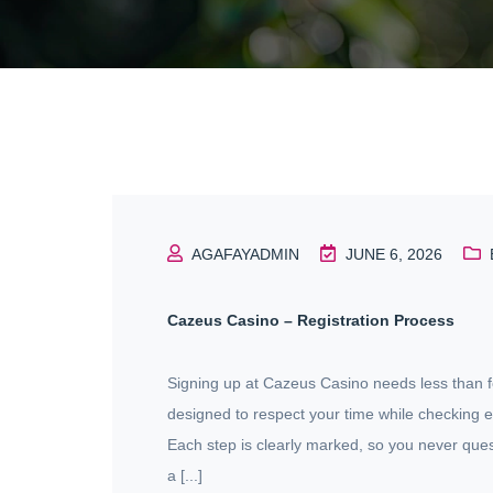
AGAFAYADMIN
JUNE 6, 2026
Cazeus Casino – Registration Process
Signing up at Cazeus Casino needs less than f
designed to respect your time while checking
Each step is clearly marked, so you never que
a [...]