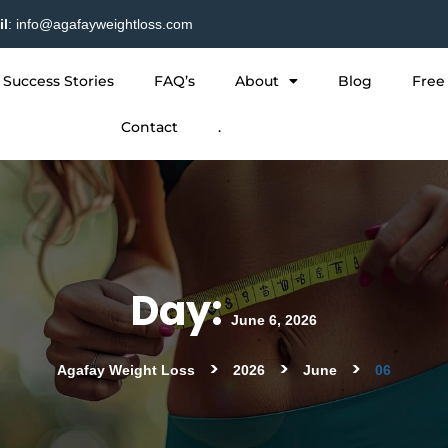
il
: info@agafayweightloss.com
Success Stories
FAQ’s
About
Blog
Free
Contact
.
Day:
June 6, 2026
>
>
>
Agafay Weight Loss
2026
June
06