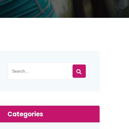
Categories