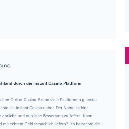
BLOG
chland durch die Instant Casino Plattform
schen Online-Casino-Szene viele Plattformen getestet
achte ich Instant Casino näher. Der Name ist hier
 ehrliche und nützliche Bewertung zu liefern. Kann
 mit echtem Geld tatsächlich liefern? Ich betrachte die