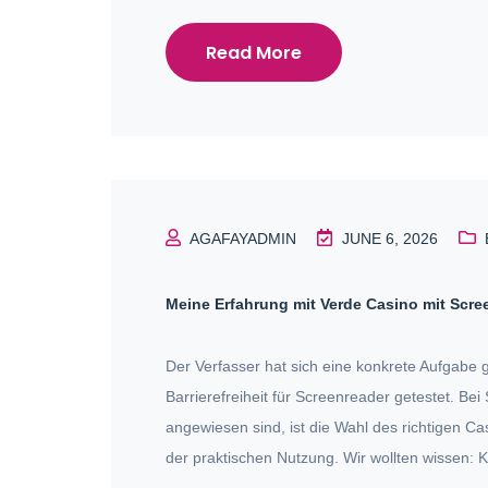
Read More
AGAFAYADMIN
JUNE 6, 2026
Meine Erfahrung mit Verde Casino mit Scree
Der Verfasser hat sich eine konkrete Aufgabe ge
Barrierefreiheit für Screenreader getestet. Bei
angewiesen sind, ist die Wahl des richtigen Cas
der praktischen Nutzung. Wir wollten wissen: K