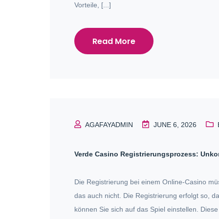
Vorteile, [...]
Read More
AGAFAYADMIN
JUNE 6, 2026
Verde Casino Registrierungsprozess: Unkom
Die Registrierung bei einem Online-Casino müss
das auch nicht. Die Registrierung erfolgt so,
können Sie sich auf das Spiel einstellen. Diese