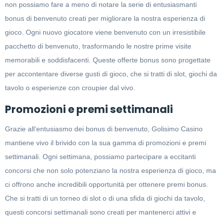
non possiamo fare a meno di notare la serie di entusiasmanti
bonus di benvenuto creati per migliorare la nostra esperienza di
gioco. Ogni nuovo giocatore viene benvenuto con un irresistibile
pacchetto di benvenuto, trasformando le nostre prime visite
memorabili e soddisfacenti. Queste offerte bonus sono progettate
per accontentare diverse gusti di gioco, che si tratti di slot, giochi da
tavolo o esperienze con croupier dal vivo.
Promozioni e premi settimanali
Grazie all’entusiasmo dei bonus di benvenuto, Golisimo Casino
mantiene vivo il brivido con la sua gamma di promozioni e premi
settimanali. Ogni settimana, possiamo partecipare a eccitanti
concorsi che non solo potenziano la nostra esperienza di gioco, ma
ci offrono anche incredibili opportunità per ottenere premi bonus.
Che si tratti di un torneo di slot o di una sfida di giochi da tavolo,
questi concorsi settimanali sono creati per mantenerci attivi e