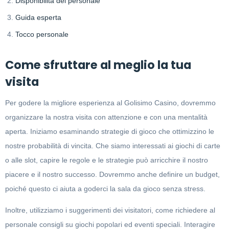
Disponibilità del personale
Guida esperta
Tocco personale
Come sfruttare al meglio la tua
visita
Per godere la migliore esperienza al Golisimo Casino, dovremmo
organizzare la nostra visita con attenzione e con una mentalità
aperta. Iniziamo esaminando strategie di gioco che ottimizzino le
nostre probabilità di vincita. Che siamo interessati ai giochi di carte
o alle slot, capire le regole e le strategie può arricchire il nostro
piacere e il nostro successo. Dovremmo anche definire un budget,
poiché questo ci aiuta a goderci la sala da gioco senza stress.
Inoltre, utilizziamo i suggerimenti dei visitatori, come richiedere al
personale consigli su giochi popolari ed eventi speciali. Interagire