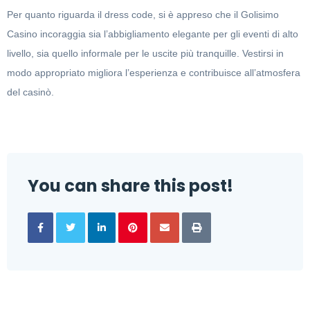
Per quanto riguarda il dress code, si è appreso che il Golisimo
Casino incoraggia sia l’abbigliamento elegante per gli eventi di alto
livello, sia quello informale per le uscite più tranquille. Vestirsi in
modo appropriato migliora l’esperienza e contribuisce all’atmosfera
del casinò.
You can share this post!