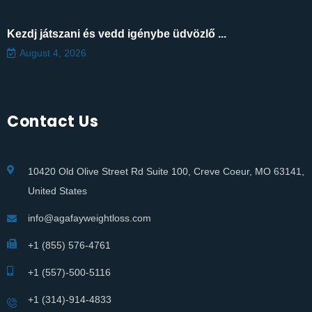
Kezdj játszani és vedd igénybe üdvözlő ...
August 4, 2026
Contact Us
10420 Old Olive Street Rd Suite 100, Creve Coeur, MO 63141,
United States
info@agafayweightloss.com
+1 (855) 576-4761
+1 (557)-500-5116
+1 (314)-914-4833